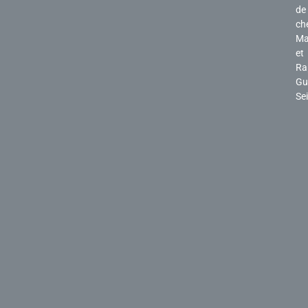
de
ch
Ma
et
Ra
Gu
Se