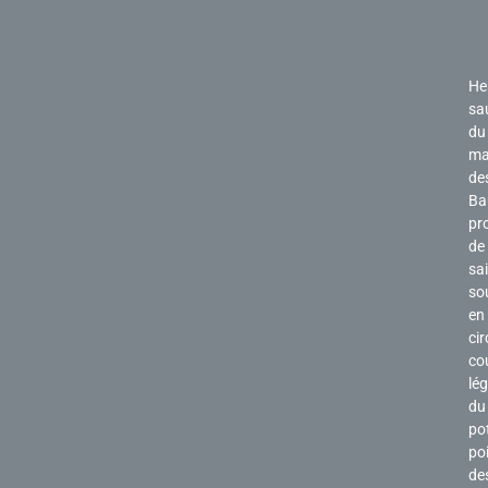
He
sa
du
ma
de
Ba
pr
de
sa
so
en
cir
co
lé
du
po
po
de