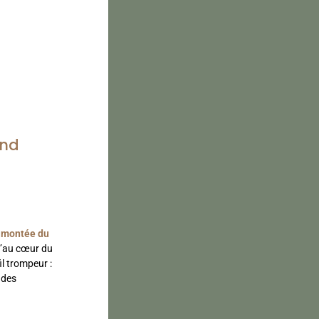
and
a
montée du
u’au cœur du
l trompeur :
 des