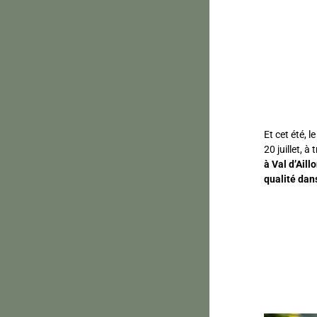
Et cet été, l
20 juillet, à
à Val d’Aill
qualité dan