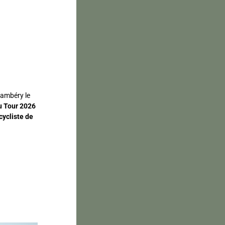
hambéry le
u Tour 2026
cycliste de