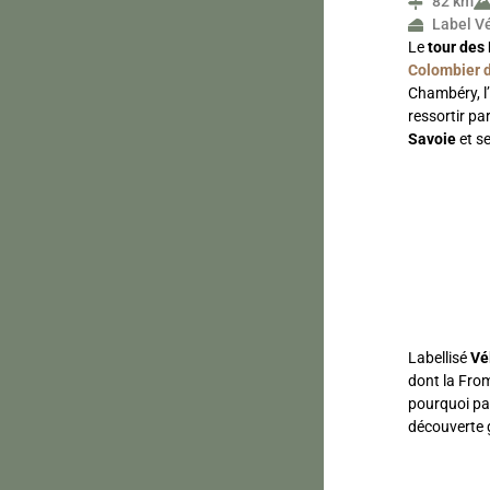
82 km
Label V
Le
tour des
Colombier d
Chambéry, l
ressortir pa
Savoie
et s
Labellisé
Vé
dont la From
pourquoi pas
découverte 