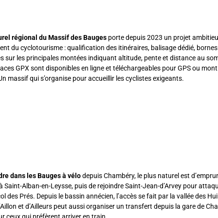
urel régional du Massif des Bauges
porte depuis 2023 un projet ambitie
t du cyclotourisme : qualification des itinéraires, balisage dédié, bornes
s sur les principales montées indiquant altitude, pente et distance au s
traces GPX sont disponibles en ligne et téléchargeables pour GPS ou mont
n massif qui s’organise pour accueillir les cyclistes exigeants.
dre dans les Bauges à vélo
depuis Chambéry, le plus naturel est d’empru
à Saint-Alban-en-Leysse, puis de rejoindre Saint-Jean-d’Arvey pour attaqu
l des Prés. Depuis le bassin annécien, l’accès se fait par la vallée des Hui
Aillon et d’Ailleurs peut aussi organiser un transfert depuis la gare de Ch
r ceux qui préfèrent arriver en train.