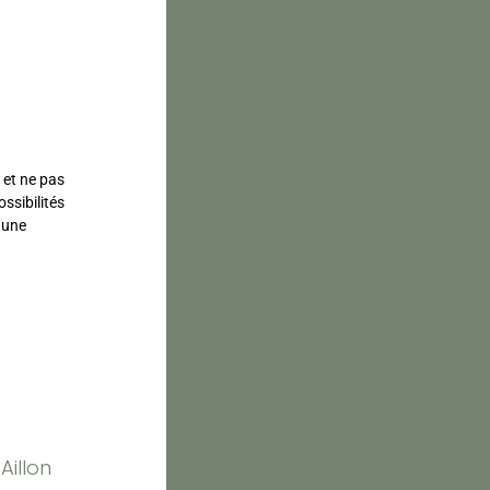
 et ne pas
ossibilités
 une
Aillon