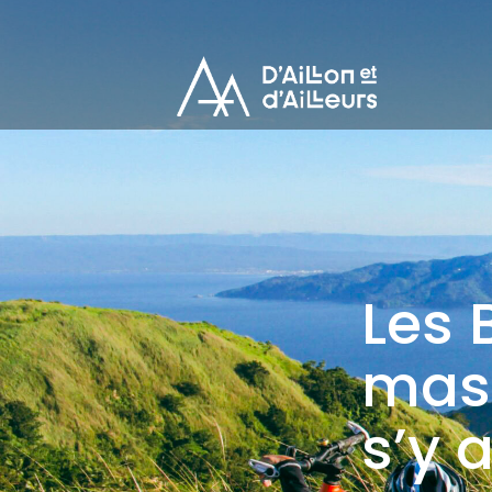
Les 
mass
s’y 