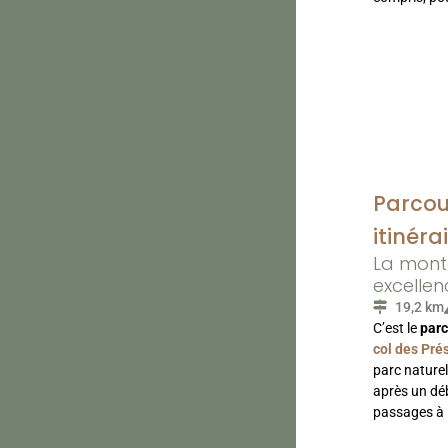
Parcou
itinéra
La monté
excellen
19,2 km
C’est le
parc
col des Pré
parc nature
après un déb
passages à 