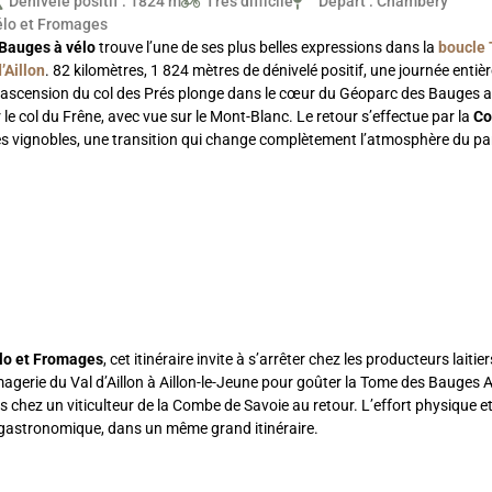
Dénivelé positif : 1824 m
Très difficile
Départ : Chambéry
élo et Fromages
 Bauges à vélo
trouve l’une de ses plus belles expressions dans la
boucle 
’Aillon
. 82 kilomètres, 1 824 mètres de dénivelé positif, une journée entiè
’ascension du col des Prés plonge dans le cœur du Géoparc des Bauges a
r le col du Frêne, avec vue sur le Mont-Blanc. Le retour s’effectue par la
Co
es vignobles, une transition qui change complètement l’atmosphère du pa
lo et Fromages
, cet itinéraire invite à s’arrêter chez les producteurs laitie
agerie du Val d’Aillon à Aillon-le-Jeune pour goûter la Tome des Bauges 
 chez un viticulteur de la Combe de Savoie au retour. L’effort physique et
gastronomique, dans un même grand itinéraire.