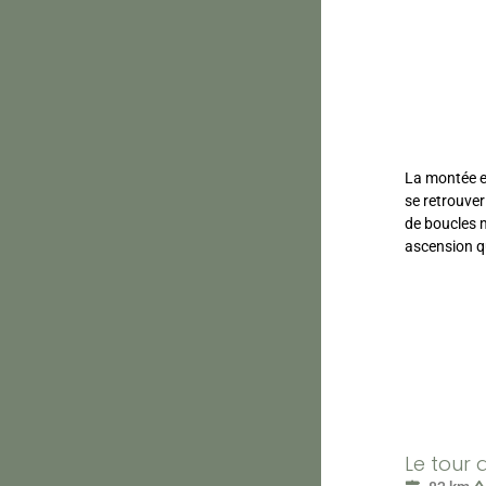
La montée es
se retrouver
de boucles m
ascension qu
Le tour 