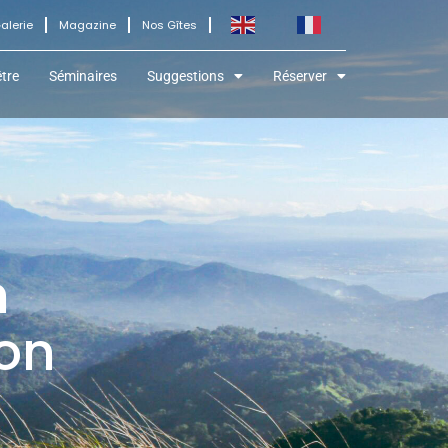
alerie
Magazine
Nos Gîtes
tre
Séminaires
Suggestions
Réserver
n
’on