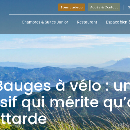
Bons cadeau
Accès & Contact
G
Chambres & Suites Junior
Restaurant
Espace bien-ê
Bauges à vélo : u
if qui mérite qu
attarde