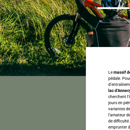
Le
massif d
pédale. Pou
d’entraîneme
lac d’Annec
cherchent l’
jours en pié
variantes de
l’amateur d
de difficul
emprunter d