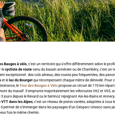
es Bauges à vélo
, c’est un territoire qui s’offre différemment selon le profil
r le
cycliste de route
venu du bassin annécien ou de Chambéry, c’est un t
nt exceptionnel : des cols sérieux, des routes peu fréquentées, des pano
y
et le
lac du Bourget
qui récompensent chaque mètre de dénivelé. Pour c
itinérance, le
Tour des Bauges à Vélo
propose un circuit de 170 km réparti
mont du massif. Il emprunte majoritairement les véloroutes V62 et V63, a
 3 jours depuis le Revard ou le Semnoz rejoignant Aix-les-Bains et Annecy
e
VTT dans les Alpes
, c’est un réseau de pistes variées, adaptées à tous 
té. Il permet de s’immerger dans les paysages d’un Géoparc Unesco sans j
eux fois le même chemin.