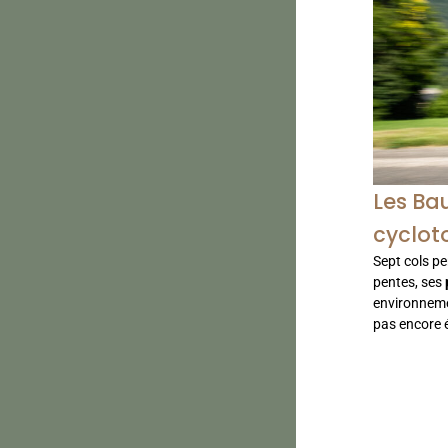
Les Bau
cyclot
Sept cols p
pentes, ses
environnemen
pas encore 