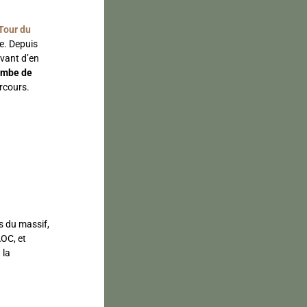
Tour du
re. Depuis
vant d’en
mbe de
rcours.
rs du massif,
AOC, et
 la