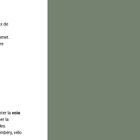
ux de
ommet.
re
nter la
voie
er la
les.
ambéry, vélo