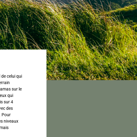
 de celui qui
errain
ramas sur le
eux qui
s sur 4
vec des
. Pour
les niveaux
amais